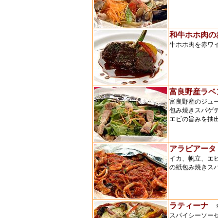
和牛ホホ肉の
牛ホホ肉を赤ワ
富良野産ラベ
富良野産のジュ
包み焼きスパゲ
エビの旨みを抽
アラビアータ
イカ、帆立、エ
の紙包み焼きス
ラティーナ
9
スパイシーソー