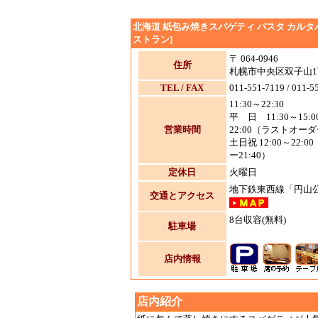
北海道 紙包み焼きスパゲティ パスタ カルタパ
ストラン]
〒 064-0946
住所
札幌市中央区双子山1丁
TEL / FAX
011-551-7119 / 011-5
11:30～22:30
平 日 11:30～15:00
営業時間
22:00（ラストオーダー
土日祝 12:00～22:
ー21:40）
定休日
火曜日
地下鉄東西線「円山公
交通とアクセス
8台収容(無料)
駐車場
店内情報
店内紹介