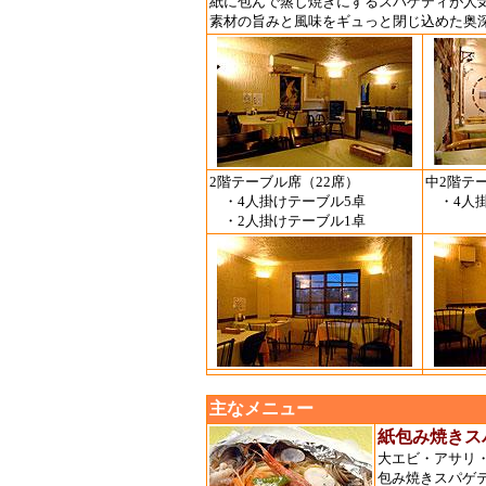
紙に包んで蒸し焼きにするスパゲティが人
素材の旨みと風味をギュっと閉じ込めた奥
2階テーブル席（22席）
中2階テ
・4人掛けテーブル5卓
・4人掛
・2人掛けテーブル1卓
主なメニュー
紙包み焼きス
大エビ・アサリ
包み焼きスパゲ