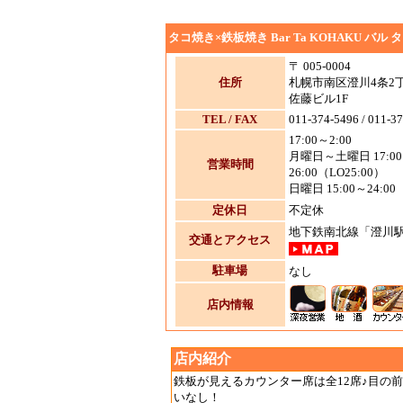
タコ焼き×鉄板焼き Bar Ta KOHAKU バル 
〒 005-0004
住所
札幌市南区澄川4条2丁
佐藤ビル1F
TEL / FAX
011-374-5496 / 011-3
17:00～2:00
月曜日～土曜日 17:0
営業時間
26:00（LO25:00）
日曜日 15:00～24:00
定休日
不定休
地下鉄南北線「澄川駅
交通とアクセス
駐車場
なし
店内情報
店内紹介
鉄板が見えるカウンター席は全12席♪目の
いなし！