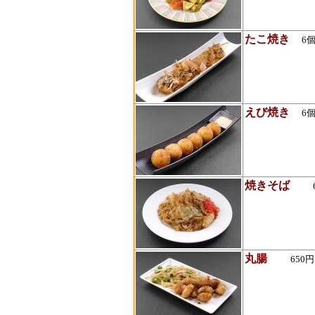
たこ焼き
6個
えび焼き
6個
焼きそば
6
丸腸
650円