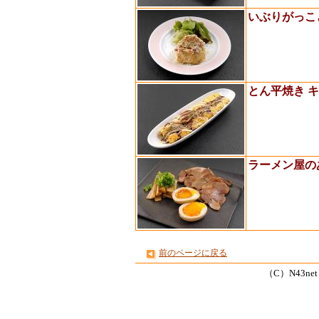
いぶりがっこ
とん平焼き 
ラーメン屋の
前のページに戻る
（C）N43net Co