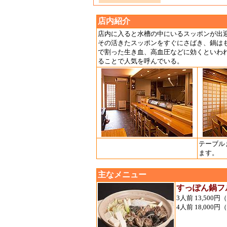
店内紹介
店内に入ると水槽の中にいるスッポンが出
その活きたスッポンをすぐにさばき、鍋は
で割った生き血、高血圧などに効くといわ
ることで人気を呼んでいる。
テーブル
ます。
主なメニュー
すっぽん鍋フ
3人前 13,500
4人前 18,000