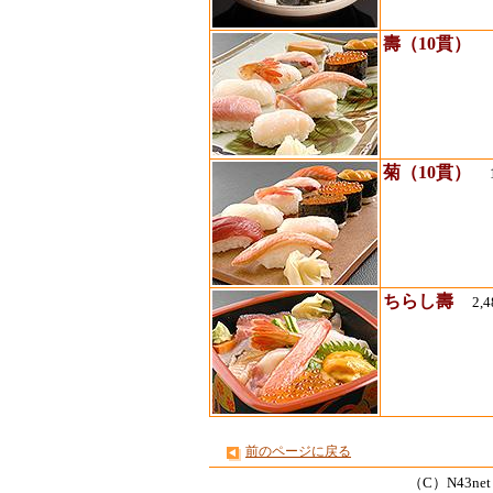
壽（10貫）
2
菊（10貫）
1
ちらし壽
2,
前のページに戻る
（C）N43net Co