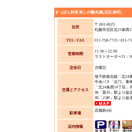
すっぽん料理 寿しの壽[札幌,北区,寿司]
〒 001-0025
住所
札幌市北区北25条西15
TEL / FAX
011-758-7735 / 011-7
11:30～22:00
営業時間
ラストオーダー21：3
定休日
月曜日
地下鉄南北線「北24
中央バス「北72」乗
「北24条西16丁目」
交通とアクセス
JR「新川」駅より徒歩
JR「八軒」駅より徒歩
店舗前4台
駐車場
店内情報