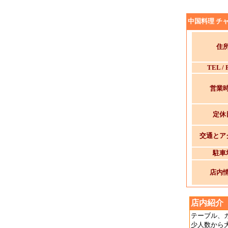
中国料理 チャ
住
TEL / 
営業
定休
交通とア
駐車
店内
店内紹介
テーブル、
少人数から