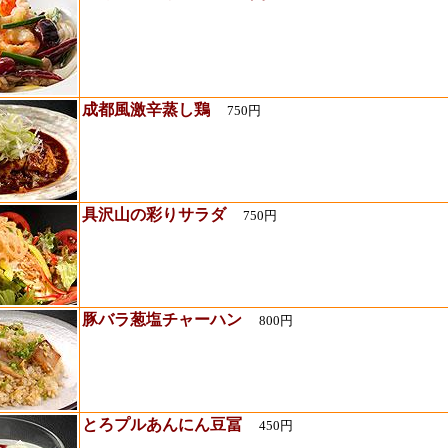
成都風激辛蒸し鶏
750円
具沢山の彩りサラダ
750円
豚バラ葱塩チャーハン
800円
とろプルあんにん豆冨
450円