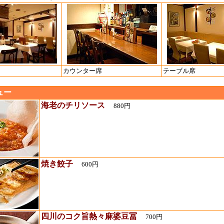
カウンター席
テーブル席
ュー
海老のチリソース
880円
焼き餃子
600円
四川のコク旨熱々麻婆豆冨
700円