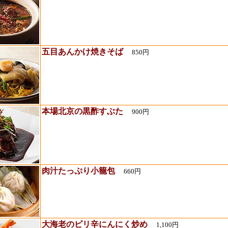
五目あんかけ焼きそば
850円
本場北京の黒酢すぶた
900円
肉汁たっぷり小籠包
660円
大海老のピリ辛にんにく炒め
1,100円