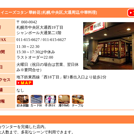
イニーズコタン 華鈴花 [札幌,中央区,大通周辺,中華料理]
〒 060-0042
所
札幌市中央区大通西19丁目
シャンボール大通第二1階
FAX
011-615-6627 / 011-615-6627
11:30～22:30
時間
15:30～17:30は中休み
ラストオーダー22:00
火曜日（祝日の場合は営業、翌日休
日
み※要問合せ）
地下鉄東西線「西18丁目」駅1番出入口より徒歩2分
クセス
場
なし
情報
カウンターを完備した店内。
大人数まで、多彩なシーンで利用できます。