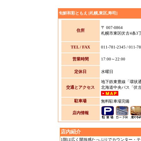
旬鮮和彩ともえ [札幌,東区,寿司]
〒 007-0864
住所
札幌市東区伏古4条3丁目
TEL / FAX
011-781-2345 / 011-7
営業時間
17:00～22:00
定休日
水曜日
地下鉄東豊線「環状通
交通とアクセス
北海道中央バス「伏古
駐車場
無料駐車場完備
店内情報
店内紹介
1階は広く開放感たっぷりでカウンター・