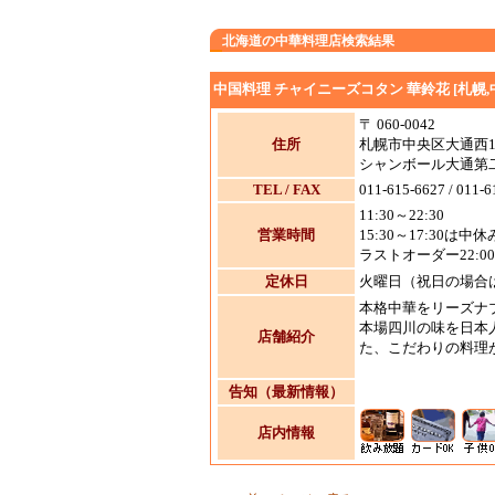
北海道の中華料理店検索結果
中国料理 チャイニーズコタン 華鈴花 [札幌,
〒 060-0042
住所
札幌市中央区大通西1
シャンボール大通第
TEL / FAX
011-615-6627 / 011-6
11:30～22:30
営業時間
15:30～17:30は中休
ラストオーダー22:00
定休日
火曜日（祝日の場合
本格中華をリーズナ
本場四川の味を日本
店舗紹介
た、こだわりの料理
告知（最新情報）
店内情報