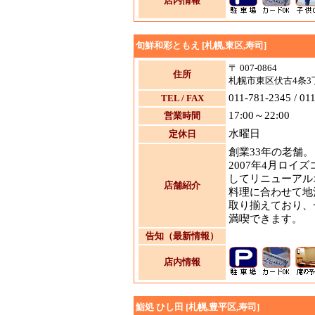
店内情報
旬鮮和彩ともえ [札幌,東区,寿司]
〒 007-0864
住所
札幌市東区伏古4条3丁
011-781-2345 / 01
TEL / FAX
17:00～22:00
営業時間
水曜日
定休日
創業33年の老舗。
2007年4月ロイ
してリニューアル
店舗紹介
料理に合わせて地
取り揃えており、
満喫できます。
告知（最新情報）
店内情報
鮨処 ひし田 [札幌,豊平区,寿司]