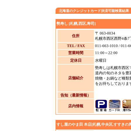
北海道のクレジットカード決済可能検索結果
勢寿し [札幌,西区,寿司]
〒 063-0034
住所
札幌市西区西野4条7丁
TEL / FAX
011-663-1010 / 011-6
営業時間
11:00～22:00
定休日
水曜日
勢寿しは札幌市西区
道内の旬のネタを豊
店舗紹介
焼物・お鍋など種類
をお待ちしておりま
告知（最新情報）
店内情報
すし屋のやま田 本店[札幌,中央区,すすきの周