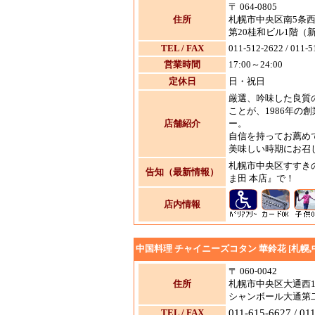
〒 064-0805
住所
札幌市中央区南5条西
第20桂和ビル1階（
TEL / FAX
011-512-2622 / 011-5
営業時間
17:00～24:00
定休日
日・祝日
厳選、吟味した良質
ことが、1986年の
店舗紹介
ー。
自信を持ってお薦め
美味しい時期にお召
札幌市中央区すすき
告知（最新情報）
ま田 本店』で！
店内情報
中国料理 チャイニーズコタン 華鈴花 [札幌,
〒 060-0042
住所
札幌市中央区大通西1
シャンボール大通第
TEL / FAX
011-615-6627 / 01