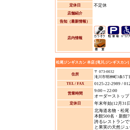
定休日
不定休
店舗紹介
告知（最新情報）
店内情報
松尾ジンギスカン 本店 [滝川,ジンギスカン]
〒 073-0032
住所
滝川市明神町3条5丁目
TEL / FAX
0125-22-2989 / 01
9:00～22:00
営業時間
オーダーストップ 
定休日
年末年始(12月31
北海道名物・松尾
本館500名・新館
誇るレストランで
と果実の天然ジュ