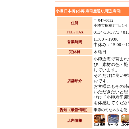
小樽 日本橋 [小樽,寿司屋通り周辺,寿司]
〒 047-0032
住所
小樽市稲穂1丁目1-4
TEL / FAX
0134-33-3773 / 01
11:00～19:00
営業時間
中休み：15:00～17
定休日
木曜日
小樽近海で育まれ
び、素材の色・艶
しています。
それだけに良い材
店舗紹介
おです。
お客様にもその時
いただきたいと思
ぜひ「小樽寿司屋
を体感してくださ
告知（最新情報）
季節の旬なネタを使
店内情報