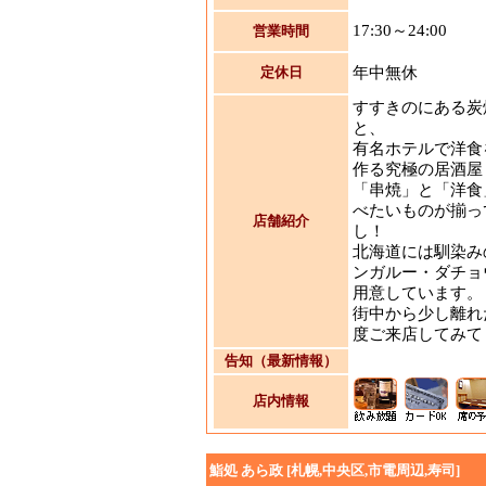
17:30～24:00
営業時間
定休日
年中無休
すすきのにある炭
と、
有名ホテルで洋食
作る究極の居酒屋
「串焼」と「洋食
べたいものが揃っ
店舗紹介
し！
北海道には馴染み
ンガルー・ダチョ
用意しています。
街中から少し離れ
度ご来店してみて
告知（最新情報）
店内情報
鮨処 あら政 [札幌,中央区,市電周辺,寿司]