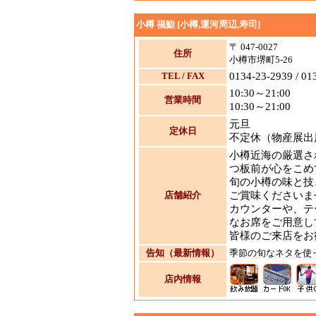
小樽 福鮨 [小樽,運河周辺,寿司]
〒 047-0027
住所
小樽市堺町5-26
TEL / FAX
0134-23-2939 / 01
10:30～21:00
営業時間
10:30～21:00
元旦
定休日
不定休（物産展出
小樽近海の厳選さ
つ板前が心をこめ
旬の小樽の味と技
店舗紹介
ご賞味くださいま
カウンターや、テ
なお席をご用意し
皆様のご来店をお
告知（最新情報）
季節の旬なネタを使
店内情報