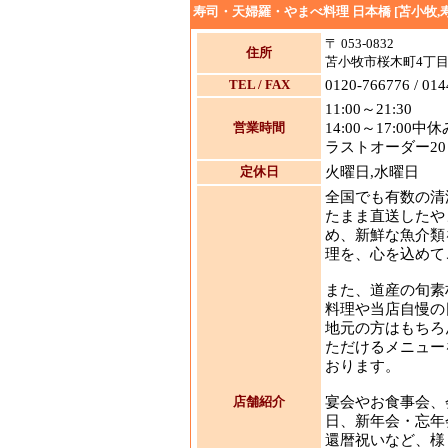
寿司・天婦羅・やまべ料理 日本橋 [苫小牧,
〒 053-0832
住所
苫小牧市桜木町4丁目1
TEL / FAX
0120-766776 / 014
11:00～21:30
営業時間
14:00～17:00中休
ラストオーダー20
定休日
火曜日,水曜日
全国でも有数の清
たまま直送したや
め、新鮮な魚介類
理を、心を込めて
また、道産の旬素
料理や当店自慢の
地元の方はもちろ
ただけるメニュー
おります。
店舗紹介
宴会やお食事会、
日、新年会・忘年
還暦祝いなど、様